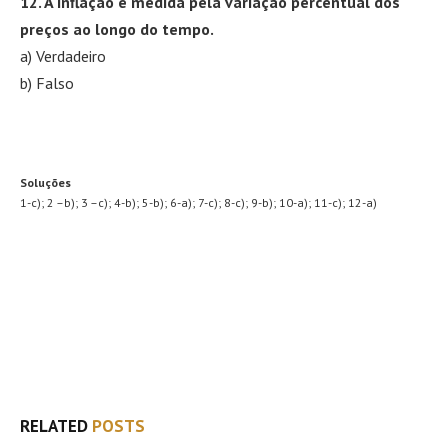
12. A inflação é medida pela variação percentual dos
preços ao longo do tempo.
a) Verdadeiro
b) Falso
Soluções
1-c); 2 –b); 3 –c); 4-b); 5-b); 6-a); 7-c); 8-c); 9-b); 10-a); 11-c); 12-a)
Facebook
Twitter
WhatsApp
Email
RELATED
POSTS