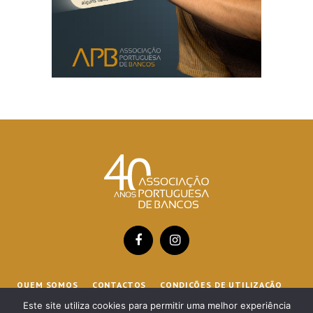
Facebook
Instagram
QUEM SOMOS
CONTACTOS
CONDIÇÕES DE UTILIZAÇÃO
Este site utiliza cookies para permitir uma melhor experiência
POLÍTICA DE COOKIES