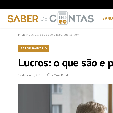
BANC
Início
»
Lucros: o que são e para que servem
SETOR BANCÁRIO
Lucros: o que são e 
27 de Junho, 2023
5 Mins Read