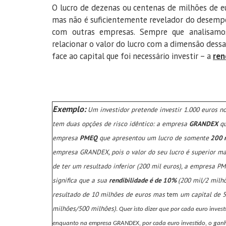
O lucro de dezenas ou centenas de milhões de eu
mas não é suficientemente revelador do desem
com outras empresas. Sempre que analisa
relacionar o valor do lucro com a dimensão dessa
face ao capital que foi necessário investir – a
ren
Exemplo:
Um investidor pretende investir 1.000 euros n
tem duas opções de risco idêntico: a empresa
GRANDEX
qu
empresa
PMEQ
que apresentou um lucro de somente
200 m
empresa GRANDEX, pois o valor do seu lucro é superior ma
de ter um resultado inferior (200 mil euros), a empresa 
significa que a sua
rendibilidade é de 10%
(200 mil/2 milh
resultado de 10 milhões de euros mas
tem
um capital de 5
milhões/500 milhões).
Quer isto dizer que por cada euro inves
enquanto na empresa GRANDEX, por cada euro investido, o ganh