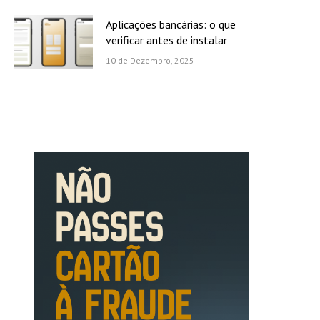
Aplicações bancárias: o que
verificar antes de instalar
10 de Dezembro, 2025