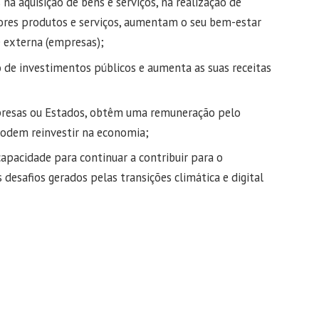
na aquisição de bens e serviços, na realização de
ores produtos e serviços, aumentam o seu bem-estar
e externa (empresas);
o de investimentos públicos e aumenta as suas receitas
presas ou Estados, obtêm uma remuneração pelo
podem reinvestir na economia;
apacidade para continuar a contribuir para o
esafios gerados pelas transições climática e digital
Facebook
Twitter
WhatsApp
Email