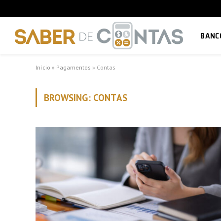
BANC
Início
»
Pagamentos
»
Contas
BROWSING:
CONTAS